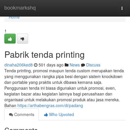
Home
bookmarkshq
Togg
navi
Home
1
Pabrik tenda printing
dinaha206ked8
501 days ago
News
Discuss
Tenda printing, promosi maupun tenda custom merupakan tenda
yang menggunakan rangka pipa besi dengan sistem knockdown
dan portable yang praktis untuk dibawa kemana saja.
Penggunaan tenda ini biasa digunakan untuk promosi, even,
kegiatan bazar atau kegiatan lainnya bagi perusahaan dan
organisasi untuk melakukan promosi produk atau jasa mereka.
Bahan
https://arthabengras.com/di/padang
Comments
Who Upvoted
Comments