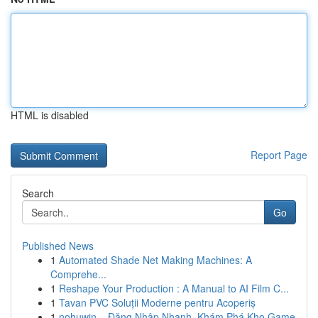
HTML is disabled
Report Page
Search
Go
Published News
1
Automated Shade Net Making Machines: A
Comprehe...
1
Reshape Your Production : A Manual to AI Film C...
1
Tavan PVC Soluții Moderne pentru Acoperiș
1
nohuwin – Đăng Nhập Nhanh, Khám Phá Kho Game