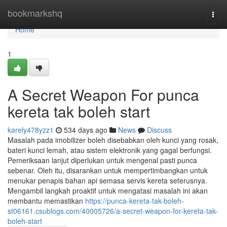
Home
bookmarkshq
Togg
navi
Home
1
A Secret Weapon For punca
kereta tak boleh start
karely478yzz1
534 days ago
News
Discuss
Masalah pada imobilizer boleh disebabkan oleh kunci yang rosak,
bateri kunci lemah, atau sistem elektronik yang gagal berfungsi.
Pemeriksaan lanjut diperlukan untuk mengenal pasti punca
sebenar. Oleh itu, disarankan untuk mempertimbangkan untuk
menukar penapis bahan api semasa servis kereta seterusnya.
Mengambil langkah proaktif untuk mengatasi masalah ini akan
membantu memastikan
https://punca-kereta-tak-boleh-
st06161.csublogs.com/40005726/a-secret-weapon-for-kereta-tak-
boleh-start