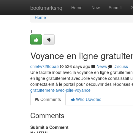
Home
bookmarkshq
Home
New
Submit
G
Home
1
Voyance en ligne gratuit
chiefw726dpa5
536 days ago
News
Discuss
Une facilité inouï avec la voyance en ligne gratuitem
en ligne gratuitement avec Jolie voyance connaissait u
connectaient à le portail pour découvrir des réponses
gratuitement-avec-jolie-voyance
Comments
Who Upvoted
Comments
Submit a Comment