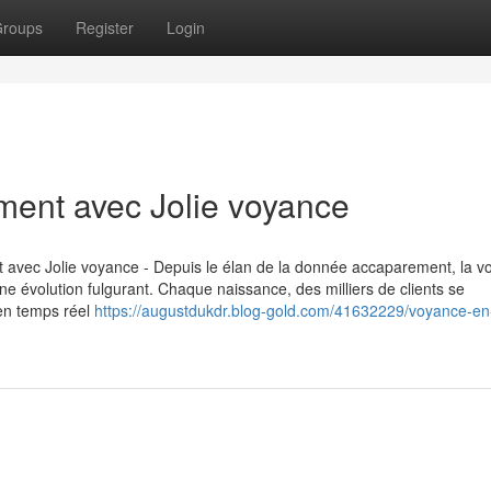
roups
Register
Login
ement avec Jolie voyance
ent avec Jolie voyance - Depuis le élan de la donnée accaparement, la 
ne évolution fulgurant. Chaque naissance, des milliers de clients se
 en temps réel
https://augustdukdr.blog-gold.com/41632229/voyance-en-