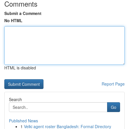
Comments
Submit a Comment
No HTML
HTML is disabled
Report Page
Search
Go
Published News
1
Velki agent roster Bangladesh: Formal Directory