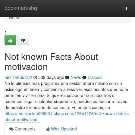
Home
bookmarkshq
Togg
navi
Home
1
Not known Facts About
motivacion
heinzh655csf2
539 days ago
News
Discuss
No lo pienses más programa una sesión ahora mismo con un
psicólogo en línea y comienza a resolver esos asuntos que no te
permiten vivir en paz. Si quieres colaborar con nosotros o
hacernos llegar cualquier sugerencia, puedes contactar a través
de nuestro formulario de contacto. En ambos casos, se
https://motivacion09853.ttblogs.com/12641106/not-known-details-
about-motivacion
Comments
Who Upvoted