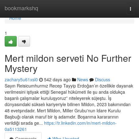
Home
bookmarkshq
Togg
navi
Home
1
Mert mildon serveti No Further
Mystery
zachary5u61xsl0
542 days ago
News
Discuss
Sayın Reisicumhurmız Recep Tayyip Erdoğan’ın özellikle dayanak
verilmesini iştiyak ettiği Senegal hükümeti ile şu anda oldukça
başarılı çalışmalar kuruluşyoruz” niteleyerek süjeştu. İş
dünyasındaki sükselı kariyeriyle bilinen Mildon, 2023 bakımından
48 evetşındadır. Mert Mildon, Miller Grubu'nun Idare Kurulu
Başbuğı olarak maruf bir iş adamıdır. Boşanma karararının
verildiği sırada ge...
https://tr.linkedin.com/in/mert-mildon-
0a5113261
Comments
Who Upvoted