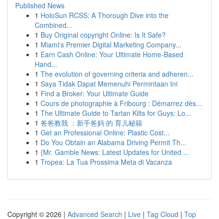
Published News
1
HoloSun RCSS: A Thorough Dive into the
Combined...
1
Buy Original copyright Online: Is It Safe?
1
Miami's Premier Digital Marketing Company...
1
Earn Cash Online: Your Ultimate Home-Based
Hand...
1
The evolution of governing criteria and adheren...
1
Saya Tidak Dapat Memenuhi Permintaan Ini
1
Find a Broker: Your Ultimate Guide
1
Cours de photographie à Fribourg : Démarrez dès...
1
The Ultimate Guide to Tartan Kilts for Guys: Lo...
1
爸爸教我 ：新手爸妈 的 育儿秘籍
1
Get an Professional Online: Plastic Cost...
1
Do You Obtain an Alabama Driving Permit Th...
1
{Mr. Gamble News: Latest Updates for United ...
1
Tropea: La Tua Prossima Meta di Vacanza
Copyright © 2026 |
Advanced Search
|
Live
|
Tag Cloud
|
Top