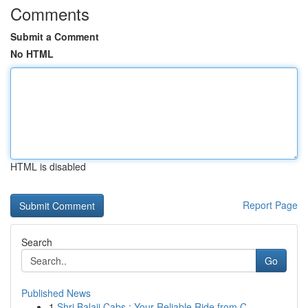
Comments
Submit a Comment
No HTML
HTML is disabled
Report Page
Search
Go
Published News
1
Shri Balaji Cabs : Your Reliable Ride from C...