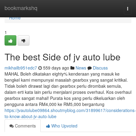
Home
bookmarkshq
Togg
navi
Home
1
The best Side of jv auto lube
mikhailb951edc7
559 days ago
News
Discuss
MAHAL Boleh dikatakan eighty% kenderaan yang masuk ke
bengkel kami mempunyai masalah gearbox yang sangat kritikal.
Tidak boleh dirawat lagi dan gearbox perlu dirombak semula,
dalam erti kata lain perlu menjalani proses overhaul. Kos overhaul
gearbox sangat mahal! Purata kos yang perlu dikeluarkan oleh
pengguna antara RM4,000 ke RM5,000 bergantung
https://jvautolube09864.shoutmyblog.com/31899617/considerations-
to-know-about-jv-auto-lube
Comments
Who Upvoted