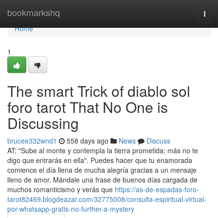
Home
bookmarkshq
Togg
navi
Home
1
The smart Trick of diablo sol
foro tarot That No One is
Discussing
brucee332wnd1
558 days ago
News
Discuss
AT: "Sube al monte y contempla la tierra prometida; más no te
digo que entrarás en ella". Puedes hacer que tu enamorada
comience el día llena de mucha alegría gracias a un mensaje
lleno de amor. Mándale una frase de buenos días cargada de
muchos romanticismo y verás que
https://as-de-espadas-foro-
tarot82469.blogdeazar.com/32775008/consulta-espiritual-virtual-
por-whatsapp-gratis-no-further-a-mystery