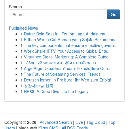
Search
Go
Published News
1
Daftar Bola Saat Ini: Tonton Laga Andalanmu!
1
Pilihan Warna Cat Rumah yang Sejuk: Rekomenda...
1
The key components that ensure effective govern...
1
WorldShare IPTV: Your Access to Global Ente...
1
Virtuance Digital Marketing: A Complete Guide
1
123bet v2 ทดลองเล่น: คู่มือ แบบ ดังกล่าว ...
1
Arge Arge Departman'ından Teknolojilere Oda...
1
The Future of Streaming Services: Trends
1
Deutsch lernen in Freiburg: Ihr Weg zum Erfolg!
1
성감제수술 한국
1
HH88: A Deep Dive into the Legacy
Copyright © 2026 |
Advanced Search
|
Live
|
Tag Cloud
|
Top
Users
| Made with
Kliqqi CMS
|
All RSS Feeds