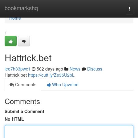
Home
bookmarkshq
Togg
navi
Home
1
Hattrick.bet
leo7h33pwc1
562 days ago
News
Discuss
Hattrick.bet
https://cutt.ly/Ze35U2bL
Comments
Who Upvoted
Comments
Submit a Comment
No HTML