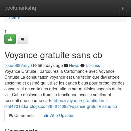
Home
bookmarkshq
Togg
navi
Home
1
Voyance gratuite sans cb
fionao887mfy0
565 days ago
News
Discuss
Voyance Gratuite : parcourez la Cartomancie avec Voyance
Gratuite La consultation voyance est une technique divinatoire
ancienne et estimé qui utilise les cartes bleus pour présenter des
conseils et de certaines orientations sur multiples aspects de la
vie. Cette désinvolte illuminé fonctionne avec le sentiment
ressenti que chaque carte
https://voyance-gratuite-imm-
diat47013.ka-blogs.com/85814082/voyance-gratuite-sans-cb
Comments
Who Upvoted
Comments