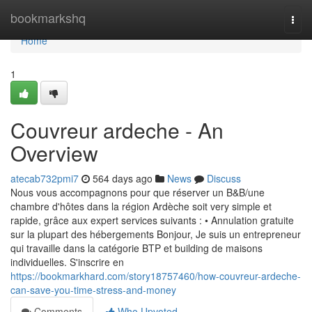
Home
bookmarkshq
Togg
navi
Home
1
Couvreur ardeche - An
Overview
atecab732pmi7
564 days ago
News
Discuss
Nous vous accompagnons pour que réserver un B&B/une
chambre d'hôtes dans la région Ardèche soit very simple et
rapide, grâce aux expert services suivants : • Annulation gratuite
sur la plupart des hébergements Bonjour, Je suis un entrepreneur
qui travaille dans la catégorie BTP et building de maisons
individuelles. S'inscrire en
https://bookmarkhard.com/story18757460/how-couvreur-ardeche-
can-save-you-time-stress-and-money
Comments
Who Upvoted