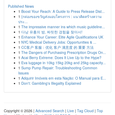
Published News
1
Boost Your Reach: A Guide to Press Release Dist...
1
{กล่องของขวัญส่งมอบโครงการ : แนวคิดสร้างความ
ประ...
1
The impressive manner ins which music guideline...
1
다낭 유흥의 밤, 짜릿한 경험을 찾아서!
1
Enhance Your Career: Elite Agile Qualifications UK
1
NYC Medical Delivery Jobs: Opportunities & ...
1
CC客户 客服：优化 客户 满意度 的 重要 方法
1
The Dangers of Purchasing Prescription Drugs On...
1
Acai Berry Extreme: Does It Live Up to the Hype?
1
Eva luggage in 10kg 15kg 20kg and 25kg capacity...
1
Sump Pump Repair: Troubleshooting Common
Issues
1
Adquirir Imóveis em esta Nação: O Manual para E...
1
Don't: Gambling's Illegality Explained
Copyright © 2026 |
Advanced Search
|
Live
|
Tag Cloud
|
Top