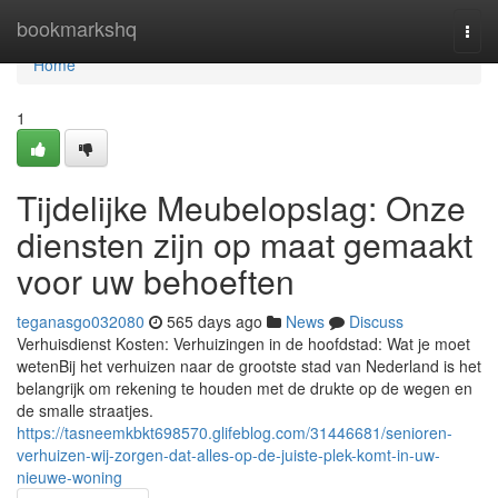
Home
bookmarkshq
Togg
navi
Home
1
Tijdelijke Meubelopslag: Onze
diensten zijn op maat gemaakt
voor uw behoeften
teganasgo032080
565 days ago
News
Discuss
Verhuisdienst Kosten: Verhuizingen in de hoofdstad: Wat je moet
wetenBij het verhuizen naar de grootste stad van Nederland is het
belangrijk om rekening te houden met de drukte op de wegen en
de smalle straatjes.
https://tasneemkbkt698570.glifeblog.com/31446681/senioren-
verhuizen-wij-zorgen-dat-alles-op-de-juiste-plek-komt-in-uw-
nieuwe-woning