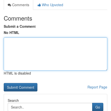
Comments
Who Upvoted
Comments
Submit a Comment
No HTML
HTML is disabled
Report Page
Search
Go