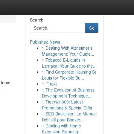
Search
Go
Published News
1
Dealing With Alzheimer's
Management: Your Guide...
1
Tobacco E-Liquids in
Larnaca: Your Guide to the...
1
Find Corporate Housing St
Louis for Flexible Bu...
 tepat
1
```text
1
The Evolution of Business
i
Development Technique...
1
Tigerwin369: Latest
Promotions & Special Gifts
1
SEO Backlinks : Le Manuel
Définitif pour Booste...
1
Dealing with Home
Extension Planning