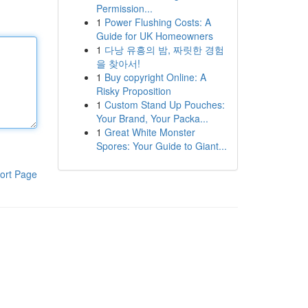
Permission...
1
Power Flushing Costs: A
Guide for UK Homeowners
1
다낭 유흥의 밤, 짜릿한 경험
을 찾아서!
1
Buy copyright Online: A
Risky Proposition
1
Custom Stand Up Pouches:
Your Brand, Your Packa...
1
Great White Monster
Spores: Your Guide to Giant...
ort Page