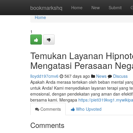
Home
bookmarkshq
Home
New
Submit
G
Home
1
Temukan Layanan Hipnote
Mengatasi Perasaan Nega
lloydd197cmv6
567 days ago
News
Discuss
Apakah Anda merasa tertekan oleh beban mental yang
untuk Anda! Kami menyediakan layanan terapi yang t
emosional, dengan pendekatan yang aman dan efekti
bersama kami. Mengapa
https://pieti319kvg1.mywikip
Comments
Who Upvoted
Comments