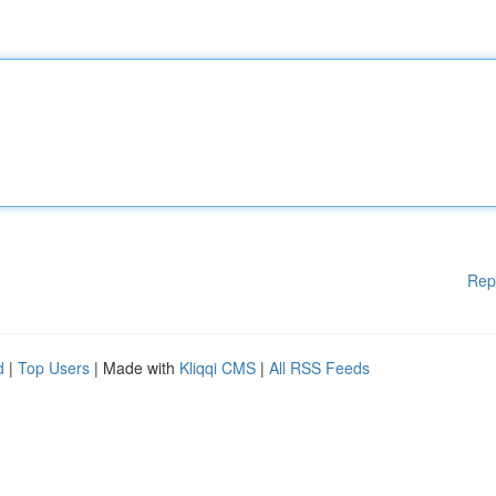
Rep
d
|
Top Users
| Made with
Kliqqi CMS
|
All RSS Feeds