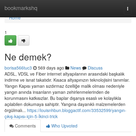
Home
bookmarkshq
Togg
navi
Home
1
Ne demek?
borisa566tuc3
569 days ago
News
Discuss
ADSL, VDSL ve Fiber internet altyapılarının arasındaki başkalık
indirme ve isnat takatıdır. Kısaca altyapınızın teknolojisini tanımlar.
Yangın Kapısı yaman sızdırmaz özelliğe malik olması nedeniyle
yangın anında insanların yaman zehirlenmelerinden de
korunmasını katkısızlar. Bu baplar dışarıya esaslı ve kolaylıkla
açılabilen dokumaya sahiptir. Yangına dayanıklı malzemelerden
örgülmalı...
https://louisnhbun.bloggactif.com/33532599/yangın-
çıkış-kapısı-için-5-İkinci-trick
Comments
Who Upvoted