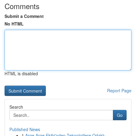
Comments
Submit a Comment
No HTML
HTML is disabled
Report Page
Search
Go
Published News
1
Arge Arge Ekibi'nden Teknolojilere Odaklı ...