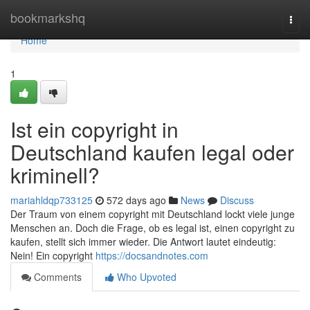
Home
bookmarkshq
Togg
navi
Home
1
Ist ein copyright in
Deutschland kaufen legal oder
kriminell?
mariahldqp733125
572 days ago
News
Discuss
Der Traum von einem copyright mit Deutschland lockt viele junge
Menschen an. Doch die Frage, ob es legal ist, einen copyright zu
kaufen, stellt sich immer wieder. Die Antwort lautet eindeutig:
Nein! Ein copyright
https://docsandnotes.com
Comments
Who Upvoted