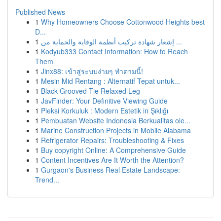
Published News
1
Why Homeowners Choose Cottonwood Heights best
D...
1
إشعار شهادة تركيب أنظمة الوقاية والحماية من ...
1
Kodyub333 Contact Information: How to Reach
Them
1
Jinx88: เข้าสู่ระบบง่ายๆ ทำตามนี้!
1
Mesin Mid Rentang : Alternatif Tepat untuk...
1
Black Grooved Tie Relaxed Leg
1
JavFinder: Your Definitive Viewing Guide
1
Pleksi Korkuluk : Modern Estetik in Şıklığı
1
Pembuatan Website Indonesia Berkualitas ole...
1
Marine Construction Projects in Mobile Alabama
1
Refrigerator Repairs: Troubleshooting & Fixes
1
Buy copyright Online: A Comprehensive Guide
1
Content Incentives Are It Worth the Attention?
1
Gurgaon's Business Real Estate Landscape:
Trend...