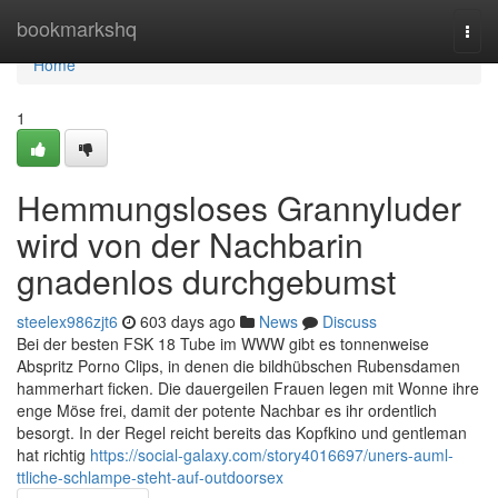
Home
bookmarkshq
Togg
navi
Home
1
Hemmungsloses Grannyluder
wird von der Nachbarin
gnadenlos durchgebumst
steelex986zjt6
603 days ago
News
Discuss
Bei der besten FSK 18 Tube im WWW gibt es tonnenweise
Abspritz Porno Clips, in denen die bildhübschen Rubensdamen
hammerhart ficken. Die dauergeilen Frauen legen mit Wonne ihre
enge Möse frei, damit der potente Nachbar es ihr ordentlich
besorgt. In der Regel reicht bereits das Kopfkino und gentleman
hat richtig
https://social-galaxy.com/story4016697/uners-auml-
ttliche-schlampe-steht-auf-outdoorsex