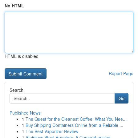
No HTML
HTML is disabled
Report Page
Search
Go
Published News
1
The Quest for the Cleanest Coffee: What You Nee...
1
Buy Shipping Containers Online from a Reliable ...
1
The Best Vaporizer Review
1
Stainless Steel Reactors: A Comprehensive ...