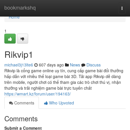
Home
bookmarkshq
Togg
navi
Home
1
Rikvip1
michael3j13lte6
607 days ago
News
Discuss
Rikvip là cổng game online uy tín, cung cấp game bài đổi thưởng
hấp dẫn với nhiều thể loại game bài 3D. Tải app Rikvip dễ dàng
trên mobile, người chơi có thể tham gia các trò chơi thú vị, nhận
thưởng và trải nghiệm game bài trực tuyến chất
https://wmart.kz/forum/user/194163/
Comments
Who Upvoted
Comments
Submit a Comment