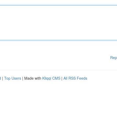
Rep
d
|
Top Users
| Made with
Kliqqi CMS
|
All RSS Feeds