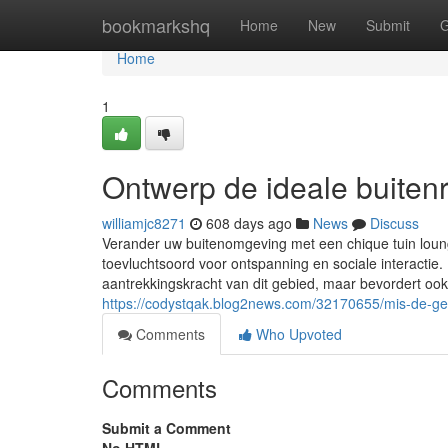
Home
bookmarkshq
Home
New
Submit
G
Home
1
Ontwerp de ideale buitenr
williamjc8271
608 days ago
News
Discuss
Verander uw buitenomgeving met een chique tuin loung
toevluchtsoord voor ontspanning en sociale interactie.
aantrekkingskracht van dit gebied, maar bevordert ook
https://codystqak.blog2news.com/32170655/mis-de-ge
Comments
Who Upvoted
Comments
Submit a Comment