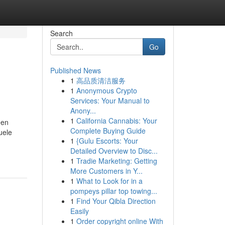
Search
Go
Published News
1
高品质清洁服务
1
Anonymous Crypto
Services: Your Manual to
Anony...
1
California Cannabis: Your
een
Complete Buying Guide
uele
1
{Gulu Escorts: Your
Detailed Overview to Disc...
1
Tradie Marketing: Getting
More Customers in Y...
1
What to Look for in a
pompeys pillar top towing...
1
Find Your Qibla Direction
Easily
1
Order copyright online With