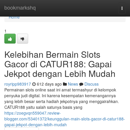
Home
bookmarkshq
Togg
navi
Home
1
Kelebihan Bermain Slots
Gacor di CATUR188: Gapai
Jekpot dengan Lebih Mudah
royripp983917
612 days ago
News
Discuss
Permainan slots online saat ini amat termashyur di kelompok
penyuka judi digital. Ini karena kesempatan kemenangannya
yang lebih besar serta hadiah jekpotnya yang menggairahkan.
CATUR188 yaitu salah satunya basis yang
https://zoegvqn559047.review-
blogger.com/53401372/keunggulan-main-slots-gacor-di-catur188-
gapai-jekpot-dengan-lebih-mudah