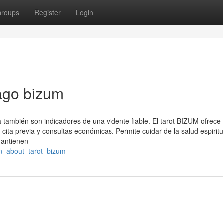
roups
Register
Login
pago bizum
s
a también son indicadores de una vidente fiable. El tarot BIZUM ofrece
ita previa y consultas económicas. Permite cuidar de la salud espiritu
mantienen
ion_about_tarot_bizum