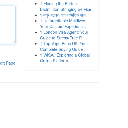
1
Finding the Perfect
Badminton Stringing Service
1
मधुर मटका: एक पारंपरिक खेळ
1
Unforgettable Maldives:
Your Custom Experienc...
1
London Visa Agent: Your
Guide to Stress-Free P...
1
Top Vape Pens UK: Your
Complete Buying Guide
1
WK66: Exploring a Global
Online Platform
ort Page