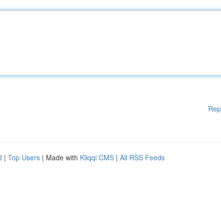
Rep
d
|
Top Users
| Made with
Kliqqi CMS
|
All RSS Feeds