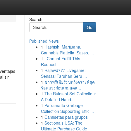
Search
Go
Published News
1
Hashish, Marijuana,
Cannabis|Piattella, Sasso, ...
1
I Cannot Fulfill This
Request
1
Rajawd777 Livegame:
 ventajas
Sensasi Taruhan Seru ...
al sin
1
ข่าวพรีเมียร์: บทวิเคราะห์สุด
ร้อนแรงก่อนเกมสุดส...
1
The Rules of Set Collection:
A Detailed Hand...
1
Parramatta Garbage
Collection Supporting Effici...
1
Camisetas para grupos
1
Sectionals USA: The
Ultimate Purchase Guide