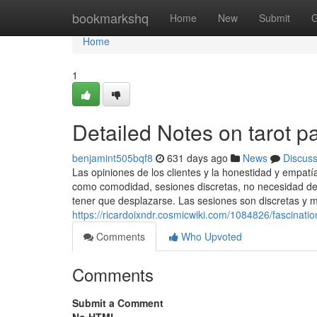
Home
bookmarkshq
Home
New
Submit
G
Home
1
Detailed Notes on tarot 
benjamint505bqf8
631 days ago
News
Discus
Las opiniones de los clientes y la honestidad y empatí
como comodidad, sesiones discretas, no necesidad de c
tener que desplazarse. Las sesiones son discretas y 
https://ricardoixndr.cosmicwiki.com/1084826/fascinat
Comments
Who Upvoted
Comments
Submit a Comment