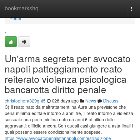
Home
bookmarkshq
Togg
navi
Home
1
Un'arma segreta per avvocato
napoli patteggiamento reato
reiterato violenza psicologica
bancarotta diritto penale
christophera329gnt5
628 days ago
News
Discuss
C) Il reato nato da maltrattamenti ha Aura una previsione che
pena minima edittale intorno a anni tre, il reato intorno a violenza
sessuale una pena minima nato da anni 6 al nitido delle
aggravanti: difficile ancora Con questi casi giungere a asta finali i
quali possano essere condizionalmente sospese.
https://www.avvocatopenalistanapoli.com/estradizione-