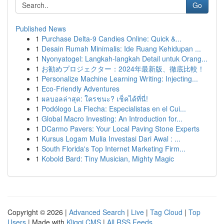
Go
Published News
1
Purchase Delta-9 Candies Online: Quick &...
1
Desain Rumah Minimalis: Ide Ruang Kehidupan ...
1
Nyonyatogel: Langkah-langkah Detail untuk Orang...
1
お勧めプロジェクター：2024年最新版、徹底比較！
1
Personalize Machine Learning Writing: Injecting...
1
Eco-Friendly Adventures
1
ผลบอลล่าสุด: ใครชนะ? เช็คได้ที่นี่!
1
Podólogo La Flecha: Especialistas en el Cui...
1
Global Macro Investing: An Introduction for...
1
DCarmo Pavers: Your Local Paving Stone Experts
1
Kursus Logam Mulia Investasi Dari Awal : ...
1
South Florida's Top Internet Marketing Firm...
1
Kobold Bard: Tiny Musician, Mighty Magic
Copyright © 2026 |
Advanced Search
|
Live
|
Tag Cloud
|
Top
Users
| Made with
Kliqqi CMS
|
All RSS Feeds