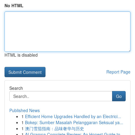
No HTML
HTML is disabled
Report Page
Search
Go
Published News
1
Efficient Home Upgrades Handled by an Electrici...
1
Bokep: Sumber Masalah Pelanggaran Seksual ya...
1
澳门雪茄指南：品味奢华与历史
1
AI Grampa Complete Review: An Honest Guide to