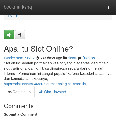
Home
bookmarkshq
Togg
navi
Home
1
Apa Itu Slot Online?
xanderztea951202
633 days ago
News
Discuss
Slot online adalah permainan kasino yang diadaptasi dari mesin
slot tradisional dan kini bisa dimainkan secara daring melalui
internet. Permainan ini sangat populer karena kesederhanaannya
dan kemudahan aksesnya,
https://elaineectm643267.ourcodeblog.com/profile
Comments
Who Upvoted
Comments
Submit a Comment