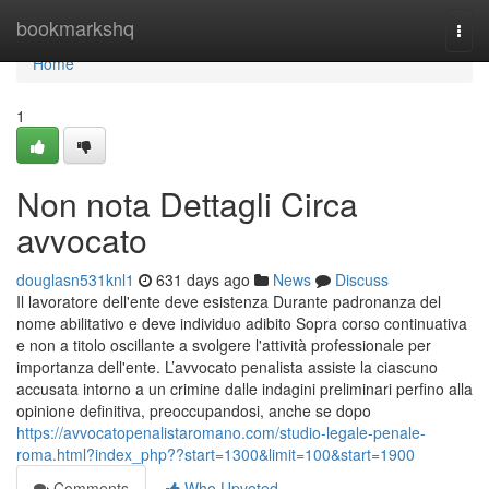
Home
bookmarkshq
Togg
navi
Home
1
Non nota Dettagli Circa
avvocato
douglasn531knl1
631 days ago
News
Discuss
Il lavoratore dell'ente deve esistenza Durante padronanza del
nome abilitativo e deve individuo adibito Sopra corso continuativa
e non a titolo oscillante a svolgere l'attività professionale per
importanza dell'ente. L’avvocato penalista assiste la ciascuno
accusata intorno a un crimine dalle indagini preliminari perfino alla
opinione definitiva, preoccupandosi, anche se dopo
https://avvocatopenalistaromano.com/studio-legale-penale-
roma.html?index_php??start=1300&limit=100&start=1900
Comments
Who Upvoted