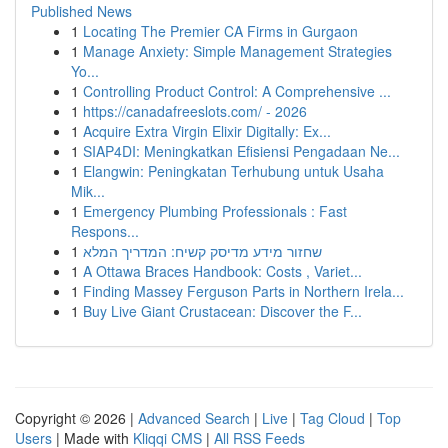
Published News
1
Locating The Premier CA Firms in Gurgaon
1
Manage Anxiety: Simple Management Strategies
Yo...
1
Controlling Product Control: A Comprehensive ...
1
https://canadafreeslots.com/ - 2026
1
Acquire Extra Virgin Elixir Digitally: Ex...
1
SIAP4DI: Meningkatkan Efisiensi Pengadaan Ne...
1
Elangwin: Peningkatan Terhubung untuk Usaha
Mik...
1
Emergency Plumbing Professionals : Fast
Respons...
1
שחזור מידע מדיסק קשיח: המדריך המלא
1
A Ottawa Braces Handbook: Costs , Variet...
1
Finding Massey Ferguson Parts in Northern Irela...
1
Buy Live Giant Crustacean: Discover the F...
Copyright © 2026 |
Advanced Search
|
Live
|
Tag Cloud
|
Top
Users
| Made with
Kliqqi CMS
|
All RSS Feeds