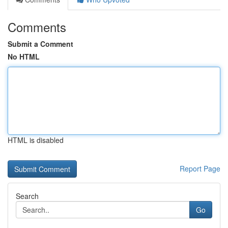
Comments
Submit a Comment
No HTML
HTML is disabled
Report Page
Search
Go