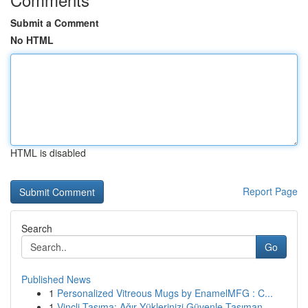
Submit a Comment
No HTML
HTML is disabled
Report Page
Search
Go
Published News
1
Personalized Vitreous Mugs by EnamelMFG : C...
1
Vinçli Taşıma: Ağır Yüklerinizi Güvenle Taşıman...