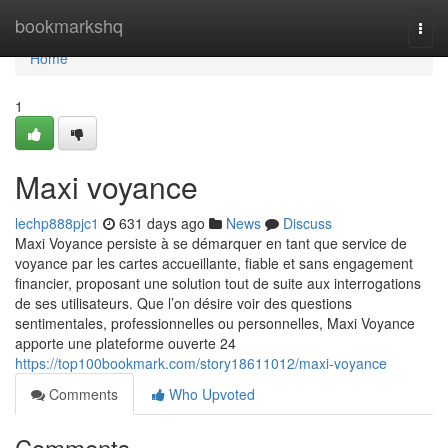
Home
bookmarkshq
Togg
navi
Home
1
Maxi voyance
lechp888pjc1
631 days ago
News
Discuss
Maxi Voyance persiste à se démarquer en tant que service de
voyance par les cartes accueillante, fiable et sans engagement
financier, proposant une solution tout de suite aux interrogations
de ses utilisateurs. Que l’on désire voir des questions
sentimentales, professionnelles ou personnelles, Maxi Voyance
apporte une plateforme ouverte 24
https://top100bookmark.com/story18611012/maxi-voyance
Comments
Who Upvoted
Comments