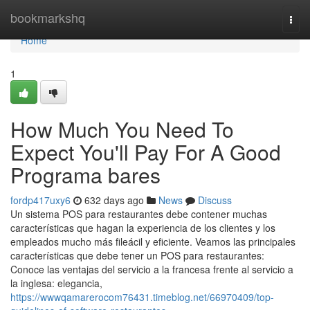
Home
bookmarkshq
Togg
navi
Home
1
How Much You Need To
Expect You'll Pay For A Good
Programa bares
fordp417uxy6
632 days ago
News
Discuss
Un sistema POS para restaurantes debe contener muchas
características que hagan la experiencia de los clientes y los
empleados mucho más fileácil y eficiente. Veamos las principales
características que debe tener un POS para restaurantes:
Conoce las ventajas del servicio a la francesa frente al servicio a
la inglesa: elegancia,
https://wwwqamarerocom76431.timeblog.net/66970409/top-