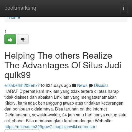
Home
bookmarkshq
Togg
navi
Home
1
Helping The others Realize
The Advantages Of Situs Judi
quik99
elizabethh208enx7
634 days ago
News
Discuss
HARAP Diperhatikan! link lain yang tidak tertera di atas harap
tidak diakses dan abaikan Link lain yang mengatasnamakan
Klik99, kami tidak bertanggung jawab atas tindakan kecurangan
dan penipuan didalamnya. Bisa taruhan on the internet
Darimanapun, sewaktu-waktu, 24 jam satu hari hanya cukup satu
cell phone. Bisa memasangkan taruhan dengan Web-site
https://michaelm329gow7.magicianwiki.com/user