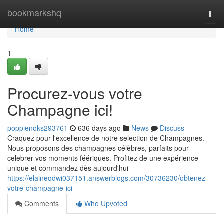
Home
bookmarkshq
Togg
navi
Home
1
Procurez-vous votre
Champagne ici!
poppienoks293761
636 days ago
News
Discuss
Craquez pour l'excellence de notre selection de Champagnes.
Nous proposons des champagnes célèbres, parfaits pour
celebrer vos moments féériques. Profitez de une expérience
unique et commandez dès aujourd'hui
https://elaineqdwi037151.answerblogs.com/30736230/obtenez-
votre-champagne-ici
Comments
Who Upvoted