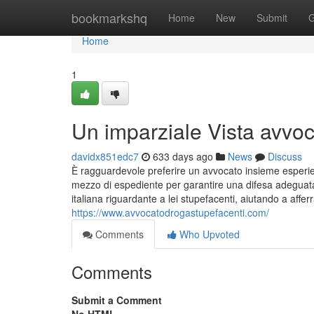
Home
bookmarkshq
Home
New
Submit
G
Home
1
Un imparziale Vista avvoc
davidx851edc7
633 days ago
News
Discuss
È ragguardevole preferire un avvocato insieme esperienza
mezzo di espediente per garantire una difesa adeguata
italiana riguardante a lei stupefacenti, aiutando a afferr
https://www.avvocatodrogastupefacenti.com/
Comments
Who Upvoted
Comments
Submit a Comment