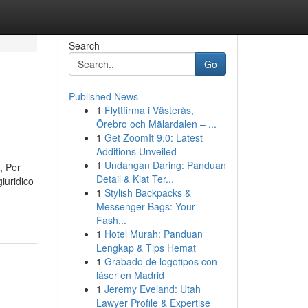
Search
Go
Published News
1
Flyttfirma i Västerås,
Örebro och Mälardalen – ...
1
Get ZoomIt 9.0: Latest
Additions Unveiled
1
Undangan Daring: Panduan
, Per
Detail & Kiat Ter...
iuridico
1
Stylish Backpacks &
Messenger Bags: Your
Fash...
1
Hotel Murah: Panduan
Lengkap & Tips Hemat
1
Grabado de logotipos con
láser en Madrid
1
Jeremy Eveland: Utah
Lawyer Profile & Expertise