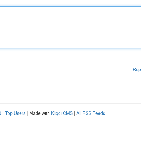
Rep
d
|
Top Users
| Made with
Kliqqi CMS
|
All RSS Feeds