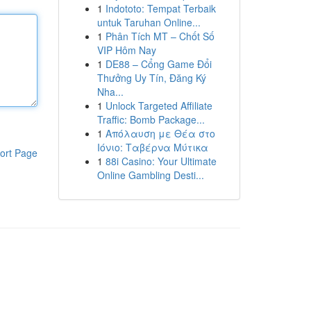
1
Indototo: Tempat Terbaik
untuk Taruhan Online...
1
Phân Tích MT – Chốt Số
VIP Hôm Nay
1
DE88 – Cổng Game Đổi
Thưởng Uy Tín, Đăng Ký
Nha...
1
Unlock Targeted Affiliate
Traffic: Bomb Package...
1
Απόλαυση με Θέα στο
Ιόνιο: Ταβέρνα Μύτικα
ort Page
1
88i Casino: Your Ultimate
Online Gambling Desti...