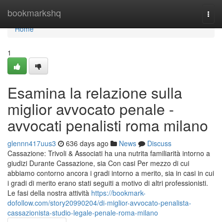
Home
bookmarkshq
Togg
navi
Home
1
Esamina la relazione sulla
miglior avvocato penale -
avvocati penalisti roma milano
glennn417uus3
636 days ago
News
Discuss
Cassazione: Trivoli & Associati ha una nutrita familiarità intorno a
giudizi Durante Cassazione, sia Con casi Per mezzo di cui
abbiamo contorno ancora i gradi intorno a merito, sia in casi in cui
i gradi di merito erano stati seguiti a motivo di altri professionisti.
Le fasi della nostra attività
https://bookmark-
dofollow.com/story20990204/di-miglior-avvocato-penalista-
cassazionista-studio-legale-penale-roma-milano