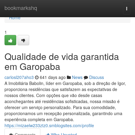
Home
bookmarkshq
Togg
navi
Home
1
Qualidade de vida garantida
em Garopaba
carlosl207aho3
641 days ago
News
Discuss
A Imobiliária Babolin, líder em Garopaba, sob a direção de Igor,
proporciona residências que satisfazem as expectativas de
nossos clientes. Com opções que vão desde casas
aconchegantes até residências sofisticadas, nossa missão é
oferecer um serviço personalizado. Para sua comodidade,
proporcionamos um recepção personalizada, garantindo uma
experiência completa em Garopaba.
https://mizaelw233ztz0.smblogsites.com/profile
Comments
Who Upvoted