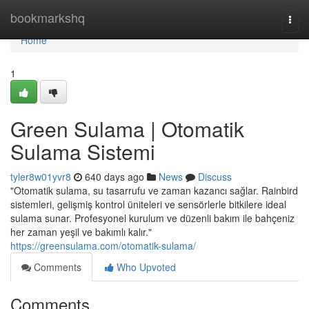
Home
bookmarkshq
Togg
navi
Home
1
Green Sulama | Otomatik
Sulama Sistemi
tyler8w01yvr8
640 days ago
News
Discuss
"Otomatik sulama, su tasarrufu ve zaman kazancı sağlar. Rainbird
sistemleri, gelişmiş kontrol üniteleri ve sensörlerle bitkilere ideal
sulama sunar. Profesyonel kurulum ve düzenli bakım ile bahçeniz
her zaman yeşil ve bakımlı kalır."
https://greensulama.com/otomatik-sulama/
Comments
Who Upvoted
Comments