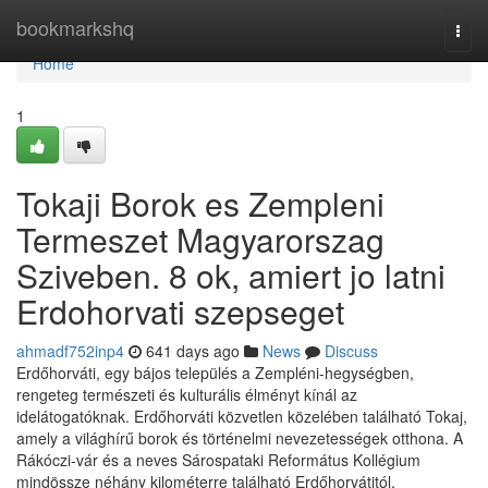
Home
bookmarkshq
Togg
navi
Home
1
Tokaji Borok es Zempleni
Termeszet Magyarorszag
Sziveben. 8 ok, amiert jo latni
Erdohorvati szepseget
ahmadf752inp4
641 days ago
News
Discuss
Erdőhorváti, egy bájos település a Zempléni-hegységben,
rengeteg természeti és kulturális élményt kínál az
idelátogatóknak. Erdőhorváti közvetlen közelében található Tokaj,
amely a világhírű borok és történelmi nevezetességek otthona. A
Rákóczi-vár és a neves Sárospataki Református Kollégium
mindössze néhány kilométerre található Erdőhorvátitól.