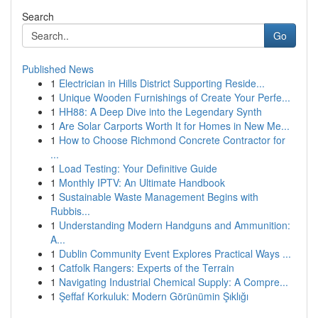
Search
Go
Published News
1
Electrician in Hills District Supporting Reside...
1
Unique Wooden Furnishings of Create Your Perfe...
1
HH88: A Deep Dive into the Legendary Synth
1
Are Solar Carports Worth It for Homes in New Me...
1
How to Choose Richmond Concrete Contractor for
...
1
Load Testing: Your Definitive Guide
1
Monthly IPTV: An Ultimate Handbook
1
Sustainable Waste Management Begins with
Rubbis...
1
Understanding Modern Handguns and Ammunition:
A...
1
Dublin Community Event Explores Practical Ways ...
1
Catfolk Rangers: Experts of the Terrain
1
Navigating Industrial Chemical Supply: A Compre...
1
Şeffaf Korkuluk: Modern Görünümin Şıklığı