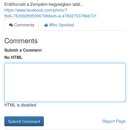
Erdőhorváti a Zempléni-hegységben talál...
https://www.facebook.com/photo/?
fbid=763392895996799&set=a.478027037866721
Comments
Who Upvoted
Comments
Submit a Comment
No HTML
HTML is disabled
Report Page