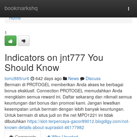
Home
bookmarkshq
Togg
navi
Home
1
Indicators on jnt777 You
Should Know
tomz885rur6
642 days ago
News
Discuss
Bermain di PROTOGEL memberikan Anda akses ke berbagai
bonus eksklusif. Connection PROTOGEL memudahkan Anda
mengklaim semua reward ini. Daftar sekarang dan nikmati semua
keuntungan dari bonus dan promosi kami. Jangan lewatkan
kesempatan untuk bermain dengan lebih banyak keuntungan.
Untuk bermain di situs judi on the net MPO1221 ini tidak
dibutuhkan
https://slot-terpercaya-gacor89012.blogdigy.com/not-
known-details-about-supraslot-46177982
Comments
Who Upvoted