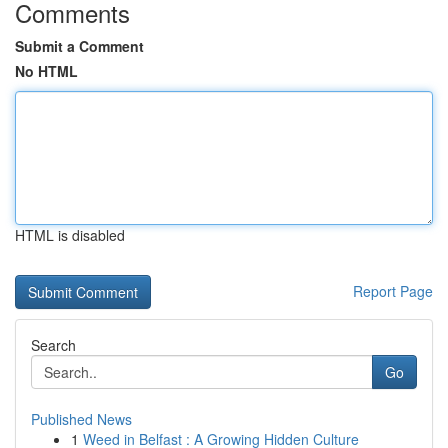
Comments
Submit a Comment
No HTML
HTML is disabled
Report Page
Search
Go
Published News
1
Weed in Belfast : A Growing Hidden Culture