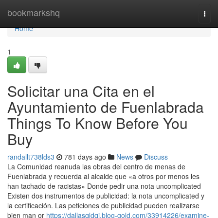
Home
bookmarkshq
Togg
navi
Home
1
Solicitar una Cita en el
Ayuntamiento de Fuenlabrada
Things To Know Before You
Buy
randallt738lds3
781 days ago
News
Discuss
La Comunidad reanuda las obras del centro de menas de
Fuenlabrada y recuerda al alcalde que «a otros por menos les
han tachado de racistas» Donde pedir una nota uncomplicated
Existen dos instrumentos de publicidad: la nota uncomplicated y
la certificación. Las peticiones de publicidad pueden realizarse
bien man or
https://dallasqldqj.blog-gold.com/33914226/examine-