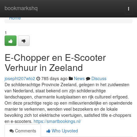
Home
bookmarkshq
Togg
navi
Home
1
E-Chopper en E-Scooter
Verhuur in Zeeland
josepht207wto2
785 days ago
News
Discuss
De schilderachtige Provincie Zeeland, gelegen in het zuidwesten
van Nederland, staat bekend om zijn schilderachtige
landschappen, charmante kustplaatsen en rijk cultureel erfgoed.
Om deze prachtige regio op een milieuvriendelijke en opwindende
manier te verkennen, wenden veel bezoekers en de lokale
bevolking zich tot elektrische voertuigen, satisfied title e-choppers
en e-scooters.
https://smartbookings.nl/
Comments
Who Upvoted