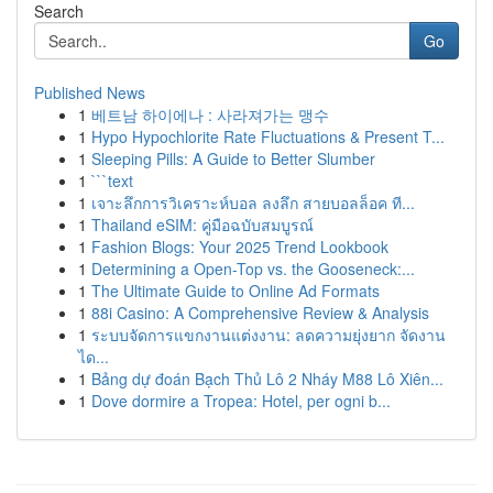
Search
Go
Published News
1
베트남 하이에나 : 사라져가는 맹수
1
Hypo Hypochlorite Rate Fluctuations & Present T...
1
Sleeping Pills: A Guide to Better Slumber
1
```text
1
เจาะลึกการวิเคราะห์บอล ลงลึก สายบอลล็อค ที...
1
Thailand eSIM: คู่มือฉบับสมบูรณ์
1
Fashion Blogs: Your 2025 Trend Lookbook
1
Determining a Open-Top vs. the Gooseneck:...
1
The Ultimate Guide to Online Ad Formats
1
88i Casino: A Comprehensive Review & Analysis
1
ระบบจัดการแขกงานแต่งงาน: ลดความยุ่งยาก จัดงาน
ได...
1
Bảng dự đoán Bạch Thủ Lô 2 Nháy M88 Lô Xiên...
1
Dove dormire a Tropea: Hotel, per ogni b...