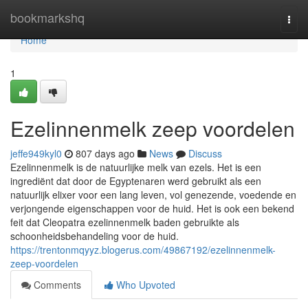
Home
bookmarkshq
Togg
navi
Home
1
Ezelinnenmelk zeep voordelen
jeffe949kyl0
807 days ago
News
Discuss
Ezelinnenmelk is de natuurlijke melk van ezels. Het is een
ingrediënt dat door de Egyptenaren werd gebruikt als een
natuurlijk elixer voor een lang leven, vol genezende, voedende en
verjongende eigenschappen voor de huid. Het is ook een bekend
feit dat Cleopatra ezelinnenmelk baden gebruikte als
schoonheidsbehandeling voor de huid.
https://trentonmqyyz.blogerus.com/49867192/ezelinnenmelk-
zeep-voordelen
Comments
Who Upvoted