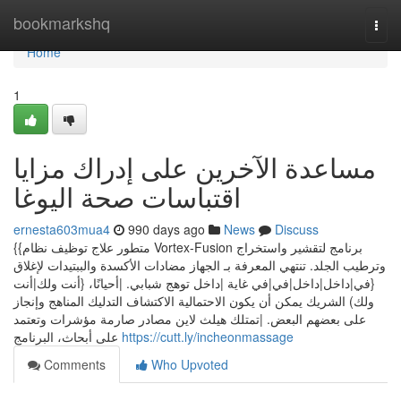
Home
bookmarkshq
Togg
navi
Home
1
مساعدة الآخرين على إدراك مزايا
اقتباسات صحة اليوغا
ernesta603mua4
990 days ago
News
Discuss
{{متطور علاج توظيف نظام Vortex-Fusion برنامج لتقشير واستخراج
وترطيب الجلد. تنتهي المعرفة بـ الجهاز مضادات الأكسدة والببتيدات لإغلاق
{في|داخل|داخل|في|في غاية |داخل توهج شبابي. |أحيانًا، {أنت ولك|أنت
ولك) الشريك يمكن أن يكون الاحتمالية الاكتشاف التدليك المناهج وإنجاز
على بعضهم البعض. |تمتلك هيلث لاين مصادر صارمة مؤشرات وتعتمد
على أبحاث، البرنامج
https://cutt.ly/incheonmassage
Comments
Who Upvoted