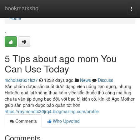
Home
bookmarkshq
Togg
navi
Home
1
5 Tips about ago mom You
Can Use Today
nicholasr631lsz7
1232 days ago
News
Discuss
Sản phẩm được sản xuất dưới dạng viên uống tiện dụng, nhưng
Helloệu quả lại không thua kém việc sắc thuốc thủ công mà ông
cha ta vẫn áp dụng bao đời, với bao bì kiên cố, kín kẽ Ago Mother
giúp sản phẩm được bảo quản tốt hơn
https://raymondl430jrq4.blogmazing.com/profile
Comments
Who Upvoted
Comments