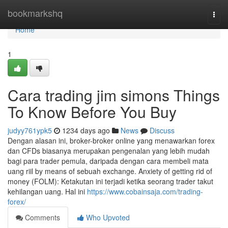
Home
bookmarkshq
Togg
navi
Home
1
Cara trading jim simons Things
To Know Before You Buy
judyy761ypk5
1234 days ago
News
Discuss
Dengan alasan ini, broker-broker online yang menawarkan forex
dan CFDs biasanya merupakan pengenalan yang lebih mudah
bagi para trader pemula, daripada dengan cara membeli mata
uang riil by means of sebuah exchange. Anxiety of getting rid of
money (FOLM): Ketakutan ini terjadi ketika seorang trader takut
kehilangan uang. Hal ini
https://www.cobainsaja.com/trading-
forex/
Comments
Who Upvoted