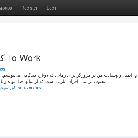
roups
Register
Login
Getting My کوزموبت فارسی To Work
uss
م، ایمیل و وبسایت من در مرورگر برای زمانی که دوباره دیدگاهی می‌نویسم. به
محبوب در میان افراد ، بازیی است که از سالها قبل بوده و ت
https://rowan10752.boyblogguide.com/12085738/کوزموبت-زنده-an-overview