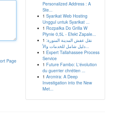
Personalized Address : A
Ste...
1
Syarikat Web Hosting
Unggul untuk Syarikat ...
1
Rozpałka Do Grilla W
Płynie 0,5L - Efekt Zapale...
1
نقل عفش المدينة المنورة:
دليل شامل للخدمات والأ...
1
Expert Tallahassee Process
Service
ort Page
1
Future Fambo: L'évolution
du guerrier chrétien ...
1
Arcmira: A Deep
Investigation into the New
Met...