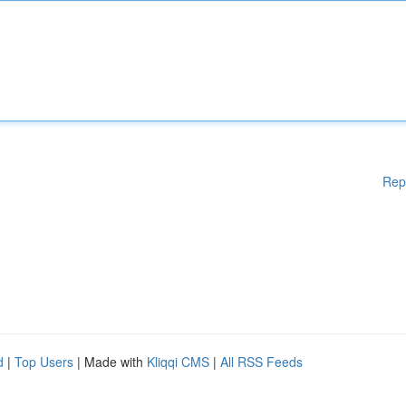
Rep
d
|
Top Users
| Made with
Kliqqi CMS
|
All RSS Feeds