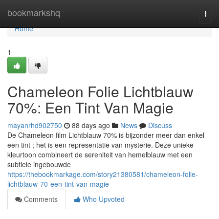
Home
bookmarkshq
Togg
navi
Home
1
Chameleon Folie Lichtblauw
70%: Een Tint Van Magie
mayanrhd902750
88 days ago
News
Discuss
De Chameleon film Lichtblauw 70% is bijzonder meer dan enkel
een tint ; het is een representatie van mysterie. Deze unieke
kleurtoon combineert de sereniteit van hemelblauw met een
subtiele ingebouwde
https://thebookmarkage.com/story21380581/chameleon-folie-
lichtblauw-70-een-tint-van-magie
Comments
Who Upvoted